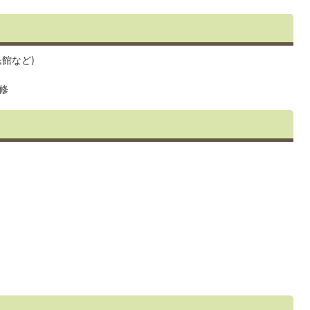
館など)
修