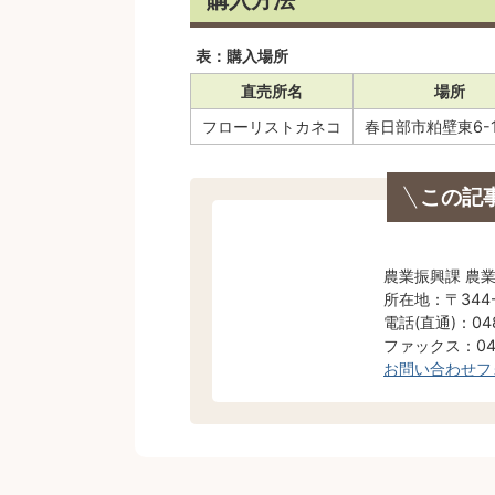
表：購入場所
直売所名
場所
フローリストカネコ
春日部市粕壁東6-1
この記
農業振興課 農
所在地：〒344
電話(直通)：048
ファックス：048
お問い合わせフ