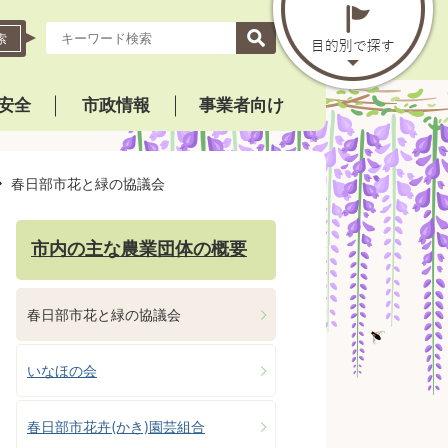
索
安全
市政情報
事業者向け
春日部市花と緑の協議会
市内の主な農業団体の概要
春日部市花と緑の協議会
いなほの会
春日部市花卉(かき)園芸組合