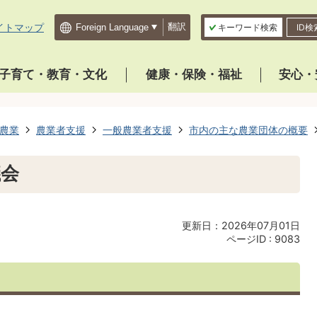
イトマップ
翻訳
キーワード検索
ID検
子育て・教育・文化
健康・保険・福祉
安心・
農業
農業者支援
一般農業者支援
市内の主な農業団体の概要
議会
更新日：2026年07月01日
ページID :
9083