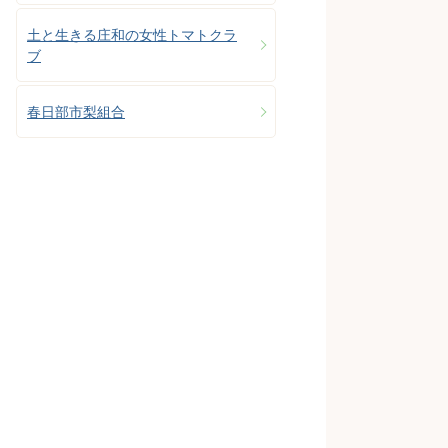
土と生きる庄和の女性トマトクラ
ブ
春日部市梨組合