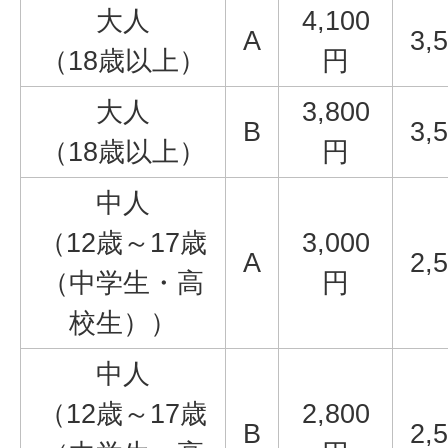
大人
4,100
A
3,
（18歳以上）
円
大人
3,800
B
3,
（18歳以上）
円
中人
（12歳～17歳
3,000
A
2,
（中学生・高
円
校生））
中人
（12歳～17歳
2,800
B
2,