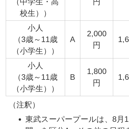
（中学生・高
円
校生））
小人
2,000
（3歳～11歳
A
1,
円
（小学生））
小人
1,800
（3歳～11歳
B
1,
円
（小学生））
（注釈）
東武スーパープールは、8月1