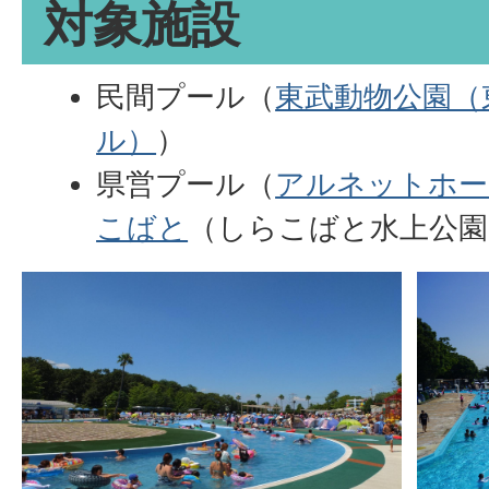
対象施設
民間プール（
東武動物公園（
ル）
）
県営プール（
アルネットホー
こばと
（しらこばと水上公園