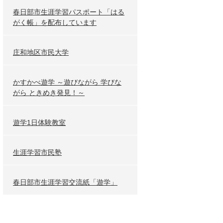
春日部市生涯学習パスポート「はる
がく帳」を配布しています
庄和地区市民大学
かすかべ遊学 ～遊びながら 学びな
がら ときめき発見！～
遊学1日体験教室
生涯学習市民塾
春日部市生涯学習交流紙「遊学」