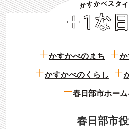
か
す
か
べ
ス
タ
かすかべのまち
か
イ
ル
かすかべのくらし
+1
な
春日部市ホーム
日々
春日部市役