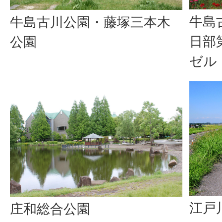
牛島
牛島古川公園・藤塚三本木
日部
公園
ゼル
江戸
庄和総合公園