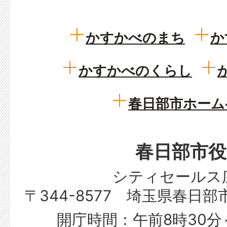
ス
タ
かすかべのまち
か
イ
ル
かすかべのくらし
+1
な
春日部市ホーム
日々
春日部市役
シティセールス
〒344-8577 埼玉県春日
開庁時間：午前8時30分