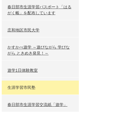
春日部市生涯学習パスポート「はる
がく帳」を配布しています
庄和地区市民大学
かすかべ遊学 ～遊びながら 学びな
がら ときめき発見！～
遊学1日体験教室
生涯学習市民塾
春日部市生涯学習交流紙「遊学」