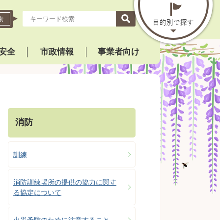
索
安全
市政情報
事業者向け
消防
訓練
消防訓練場所の提供の協力に関す
る協定について
火災予防のために注意すること