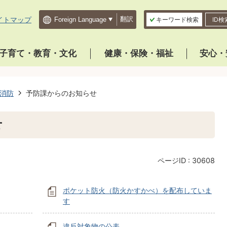
イトマップ
翻訳
キーワード検索
ID検
子育て・教育・文化
健康・保険・福祉
安心・
消防
予防課からのお知らせ
せ
ページID :
30608
ポケット防火（防火かすかべ）を配布していま
す
違反対象物の公表