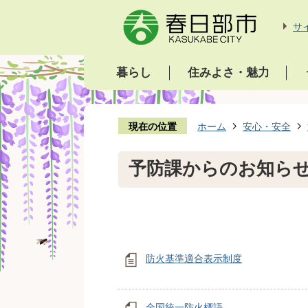
サ
暮らし
住みよさ・魅力
現在の位置
ホーム
安心・安全
予防課からのお知ら
防火基準適合表示制度
全国統一防火標語