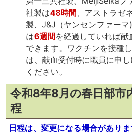
第一三共社製、MeijiSeika
社製は
48時間
、アストラゼ
製、J&J（ヤンセンファーマ
は
6
週間
を経過していれば献
できます。ワクチンを接種
は、献血受付時に職員に申し
ください。
令和8年8月の春日部市
程
日程は、変更になる場合がありま