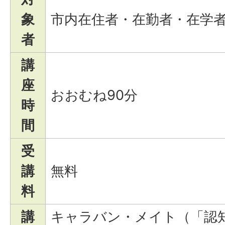
象
市内在住者・在勤者・在学
者
講
座
おおむね90分
時
間
受
講
無料
料
講
キャラバン・メイト（「認