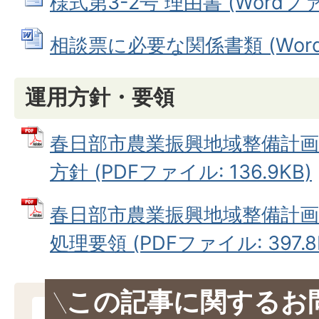
様式第3-2号 理由書 (Wordファイ
相談票に必要な関係書類 (Wordフ
運用方針・要領
春日部市農業振興地域整備計
方針 (PDFファイル: 136.9KB)
春日部市農業振興地域整備計
処理要領 (PDFファイル: 397.8
この記事に関するお