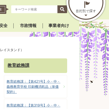
索
安全
市政情報
事業者向け
プレイスタンド）
教育総務課
教育総務課：【第421号】小・中・
義務教育学校 印刷機消耗品（単価
契約）
教育総務課：【第319号】小・中・