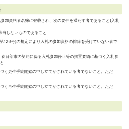
格
札参加資格者名簿に登載され、次の要件を満たす者であること(入札
に該当しないものであること
規則第126号)の規定により入札の参加資格の排除を受けていない者で
に、春日部市の契約に係る入札参加停止等の措置要綱に基づく入札参
と
)に基づく更生手続開始の申し立てがされている者でないこと。ただ
)に基づく再生手続開始の申し立てがされている者でないこと。ただ