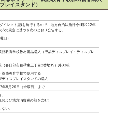
プレイスタンド）
ダイレクト型)を施行するので、地方自治法施行令(昭和22年
7条の6の規定に基づき次のとおり公告する。
水曜日）
弘
義務教育学校教材備品購入（液晶ディスプレイ・ディスプレ
（春日部市粕壁東三丁目2番地19）外33校
・義務教育学校で使用する
びディスプレイスタンドの購入
和7年8月29日（金曜日）まで
抜き）
消費税および地方消費税の額を含む）
しない。