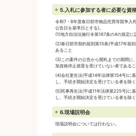
5.入札に参加する者に必要な資
令和7・8年度春日部市物品売買等競争入
公告日を基準日とする)。
(1)地方自治法施行令第167条の4の規定
(2)春日部市契約規則第15条(平成17年
あること
(3)この案件の公告から開札までの期間
加資格停止措置を受けていない者であるこ
(4)会社更生法(平成14年法律第154号
し、手続き開始決定を受けている者を除く
(5)民事再生法(平成11年法律第225号
し、手続き開始決定を受けている者を除く
6.現場説明会
現場説明会については行わない。