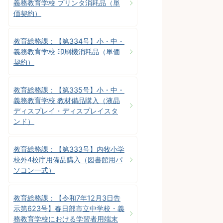
義務教育学校 プリンタ消耗品（単
価契約）
教育総務課：【第334号】小・中・
義務教育学校 印刷機消耗品（単価
契約）
教育総務課：【第335号】小・中・
義務教育学校 教材備品購入（液晶
ディスプレイ・ディスプレイスタ
ンド）
教育総務課：【第333号】内牧小学
校外4校庁用備品購入（図書館用パ
ソコン一式）
教育総務課：【令和7年12月3日告
示第623号】春日部市立中学校・義
務教育学校における学習者用端末