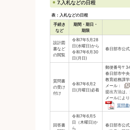
7.入札などの日程
表：入札などの日程
手続き
期間・期日・
など
期限
令和7年5月28
設計図
日(水曜日)から
書など
春日部市公式
令和7年6月30
の閲覧
日(月日)
郵便番号〒344
春日部市中央
教育総務課学
質問書
令和7年6月2
メール：
の受け
日(月曜日)必着
提出方法は、
付け
メールにより
質問書(
令和7年6月5
日（木曜日)か
回答書
春日部市公式
ら