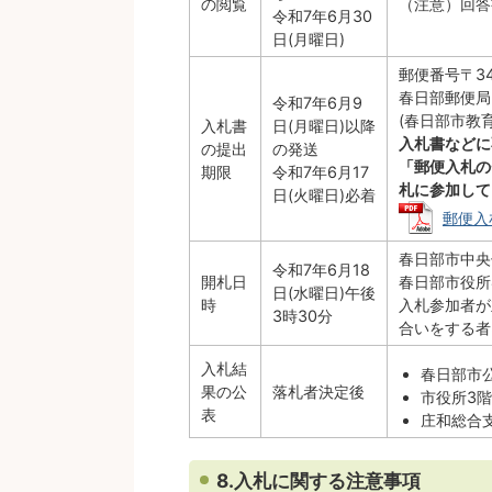
の閲覧
（注意）回答
令和7年6月30
日(月曜日)
郵便番号〒34
春日部郵便局
令和7年6月9
(春日部市教
入札書
日(月曜日)以降
入札書などに
の提出
の発送
「郵便入札の
期限
令和7年6月17
札に参加して
日(火曜日)必着
郵便入札
春日部市中央
令和7年6月18
開札日
春日部市役所4
日(水曜日)午後
時
入札参加者が
3時30分
合いをする者
入札結
春日部市
果の公
落札者決定後
市役所3階
表
庄和総合支
8.入札に関する注意事項