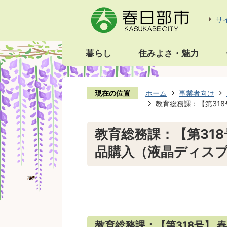
サ
暮らし
住みよさ・魅力
現在の位置
ホーム
事業者向け
教育総務課：【第31
教育総務課：【第31
品購入（液晶ディス
教育総務課：【第318号】
春