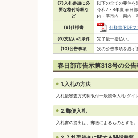
(7)入札参加に必
以下の全ての要件を
要な格付等級な
令和7・8年度 春
ど
内・準市内・県内・
(8)仕様書
仕様書(PDFファ
(9)支払いの条件
完了後一括払い。
(10)公告事項
次の公告事項を必ず
春日部市告示第318号の公告
1.入札の方法
入札後審査方式制限付一般競争入札(ダイ
2.郵便入札
入札書の提出は、郵送によるものとする。
3.入札手続きに関する関係書類