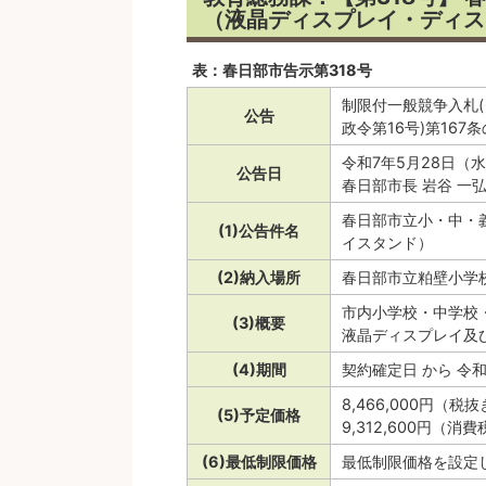
（液晶ディスプレイ・ディス
表：春日部市告示第318号
制限付一般競争入札(
公告
政令第16号)第16
令和7年5月28日（
公告日
春日部市長 岩谷 一
春日部市立小・中・
(1)公告件名
イスタンド）
(2)納入場所
春日部市立粕壁小学校
市内小学校・中学校
(3)概要
液晶ディスプレイ及
(4)期間
契約確定日 から 令
8,466,000円（税
(5)予定価格
9,312,600円（
(6)最低制限価格
最低制限価格を設定