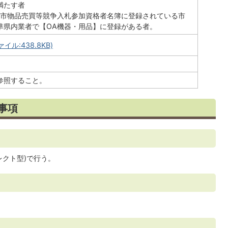
満たす者
日部市物品売買等競争入札参加資格者名簿に登録されている市
準県内業者で【OA機器・用品】に登録がある者。
イル:438.8KB)
参照すること。
事項
レクト型)で行う。