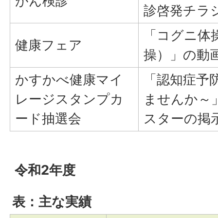
がん検診
診啓発チラ
「コグニ体
健康フェア
操）」の動
かすかべ健康マイ
「認知症予
レージスタンプカ
ませんか～
ード抽選会
スターの掲
令和2年度
表：主な実績