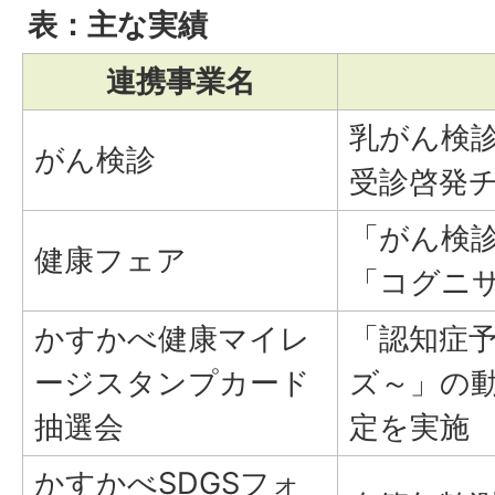
表：主な実績
連携事業名
乳がん検
がん検診
受診啓発
「がん検
健康フェア
「コグニ
かすかべ健康マイレ
「認知症
ージスタンプカード
ズ～」の
抽選会
定を実施
かすかべSDGSフォ