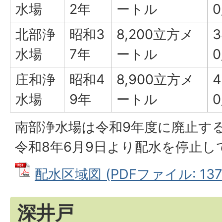
水場
2年
ートル
北部浄
昭和3
8,200立方メ
3
水場
7年
ートル
庄和浄
昭和4
8,900立方メ
4
水場
9年
ートル
南部浄水場は令和9年度に廃止す
令和8年6月9日より配水を停止し
配水区域図 (PDFファイル: 137.
深井戸