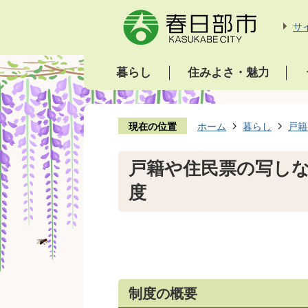
サ
暮らし
住みよさ・魅力
現在の位置
ホーム
暮らし
戸籍
戸籍や住民票の写し
度
制度の概要