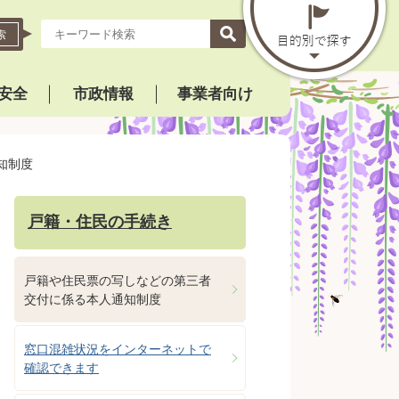
索
安全
市政情報
事業者向け
知制度
戸籍・住民の手続き
戸籍や住民票の写しなどの第三者
交付に係る本人通知制度
窓口混雑状況をインターネットで
確認できます