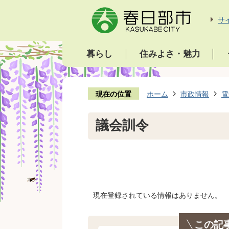
サ
暮らし
住みよさ・魅力
現在の位置
ホーム
市政情報
電
議会訓令
現在登録されている情報はありません。
この記