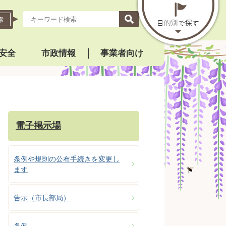
索
安全
市政情報
事業者向け
電子掲示場
条例や規則の公布手続きを変更し
ます
告示（市長部局）
条例