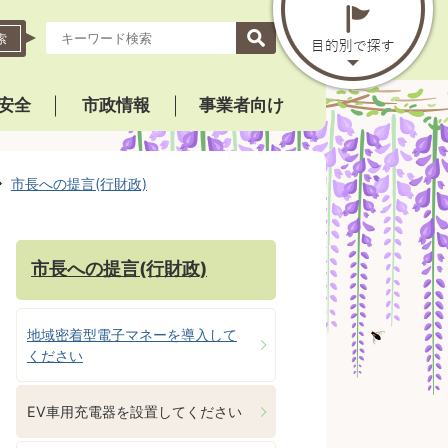
索
安全
市政情報
事業者向け
市長への提言(行財政)
市長への提言(行財政)
地域密着型電子マネーを導入して
ください
EV車用充電器を設置してください