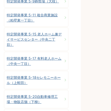
特定開発事業 5-9葬祭場（大枝）
特定開発事業 5-11 複合商業施設
（粕壁東一丁目）
特定開発事業 5-15 老人ホーム兼デ
イサービスセンター（中央二丁
目）
特定開発事業 5-17 有料老人ホーム
（中央一丁目）
特定開発事業 5-18セレモニーホー
ル（上蛭田）
特定開発事業 5-20自動車修理工
場・物販店舗（下柳）