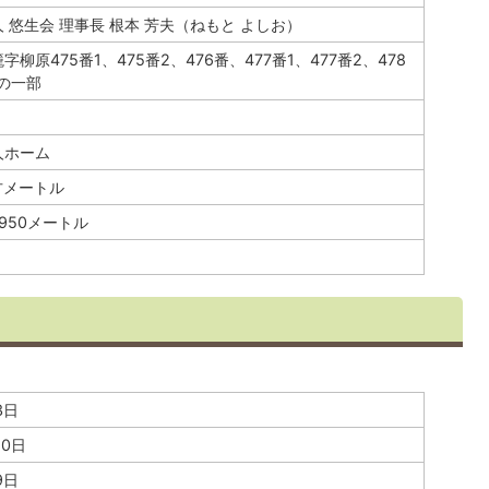
 悠生会 理事長 根本 芳夫（ねもと よしお）
柳原475番1、475番2、476番、477番1、477番2、478
1の一部
人ホーム
平方メートル
.950メートル
3日
10日
9日