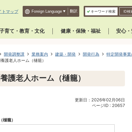
イトマップ
翻訳
キーワード検索
ID検
子育て・教育・文化
健康・保険・福祉
安心・
開発調整課
業務案内
建築・開発
開発行為
特定開発事業
特別養護老人ホーム（樋籠）
特別養護老人ホーム（樋籠）
更新日：2026年02月06日
ページID :
20657
ム（樋籠）