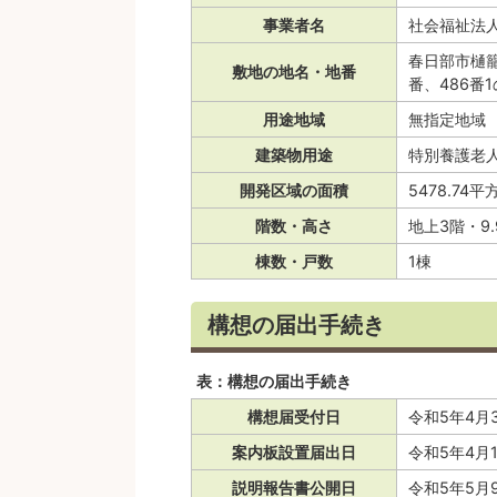
事業者名
社会福祉法人
春日部市樋籠字
敷地の地名・地番
番、486番
用途地域
無指定地域
建築物用途
特別養護老
開発区域の面積
5478.74
階数・高さ
地上3階・9
棟数・戸数
1棟
構想の届出手続き
表：構想の届出手続き
構想届受付日
令和5年4月
案内板設置届出日
令和5年4月
説明報告書公開日
令和5年5月