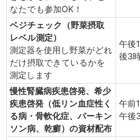
なたでも参加OK！
ベジチェック（野菜摂取
レベル測定）
午後
測定器を使用し野菜がどれ
後3
だけ摂取できているかを
測定します
慢性腎臓病疾患啓発、希少
疾患啓発（低リン血症性く
午前
る病・骨軟化症、パーキン
午後
ソン病、乾癬）の資材配布