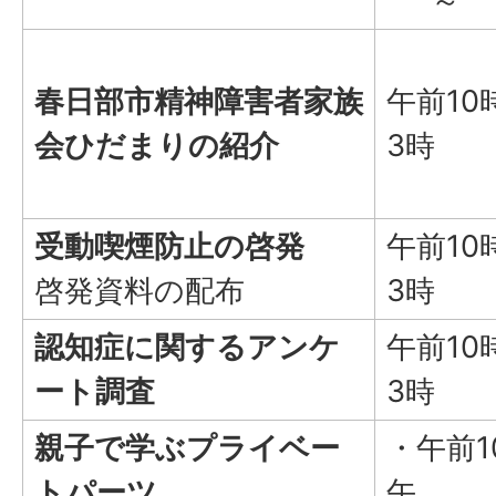
～
春日部市精神障害者家族
午前10
会ひだまりの紹介
3時
受動喫煙防止の啓発
午前10
啓発資料の配布
3時
認知症に関するアンケ
午前10
ート調査
3時
親子で学ぶプライベー
・午前1
トパーツ
午