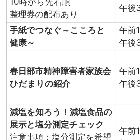
10時から先着順
午後
整理券の配布あり
手紙でつなぐ～こころと
午前
健康～
午後
春日部市精神障害者家族会
午前
ひだまりの紹介
午後
減塩を知ろう！減塩食品の
展示と塩分測定チェック
午前
注意事項：塩分測定を希望