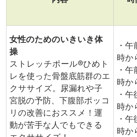
女性のためのいきいき体
・午
操
時か
ストレッチポール®ひめト
・午前
レを使った骨盤底筋群のエ
時か
クササイズ。尿漏れや子
・午
宮脱の予防、下腹部ポッコ
時か
リの改善におススメ！運
・午
動が苦手な人でもできる
時か