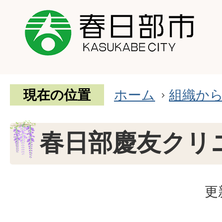
現在の位置
ホーム
組織か
春日部慶友クリ
更