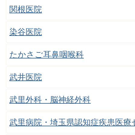
関根医院
染谷医院
たかさご耳鼻咽喉科
武井医院
武里外科・脳神経外科
武里病院・埼玉県認知症疾患医療