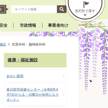
索
安全
市政情報
事業者向け
施設
武里外科・脳神経外科
健康・福祉施設
あおい薬局
春日部市保健センター（令和8年4
月1日から土・日曜日が休所になり
ました）