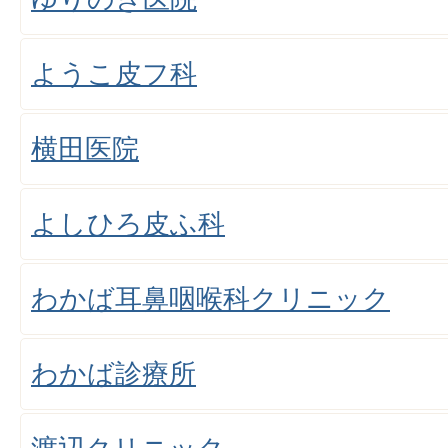
ようこ皮フ科
横田医院
よしひろ皮ふ科
わかば耳鼻咽喉科クリニック
わかば診療所