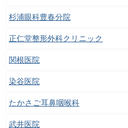
杉浦眼科豊春分院
正仁堂整形外科クリニック
関根医院
染谷医院
たかさご耳鼻咽喉科
武井医院