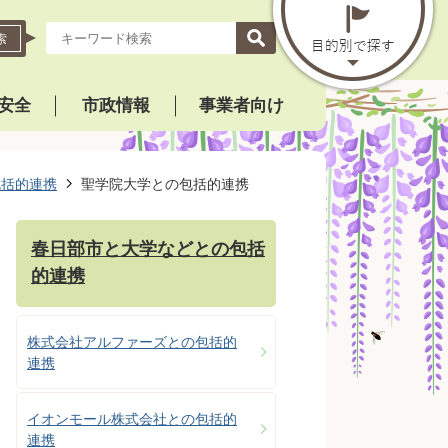
索
安全
市政情報
事業者向け
包括的連携
聖学院大学との包括的連携
春日部市と大学などとの包括
的連携
株式会社アルファーズとの包括的
連携
イオンモール株式会社との包括的
連携