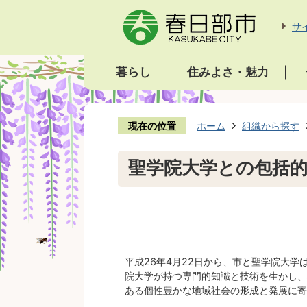
サ
暮らし
住みよさ・魅力
現在の位置
ホーム
組織から探す
聖学院大学との包括
平成26年4月22日から、市と聖学院大
院大学が持つ専門的知識と技術を生かし、
ある個性豊かな地域社会の形成と発展に寄