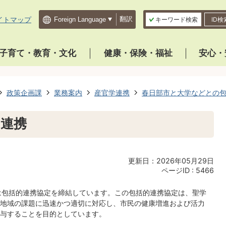
イトマップ
翻訳
キーワード検索
ID検
子育て・教育・文化
健康・保険・福祉
安心・
政策企画課
業務案内
産官学連携
春日部市と大学などとの
的連携
更新日：2026年05月29日
ページID :
5466
学は包括的連携協定を締結しています。この包括的連携協定は、聖学
地域の課題に迅速かつ適切に対応し、市民の健康増進および活力
与することを目的としています。