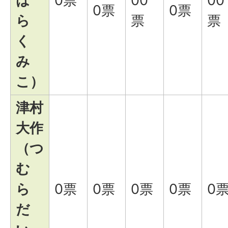
は
0票
00
00
0票
0票
ら
票
票
く
み
こ）
津村
大作
（つ
む
ら
0票
0票
0票
0票
0
だ