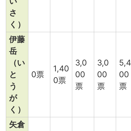
い
さ
く）
伊藤
岳
（い
3,0
3,0
5,4
1,40
と
0票
00
00
00
0票
う
票
票
票
が
く）
矢倉