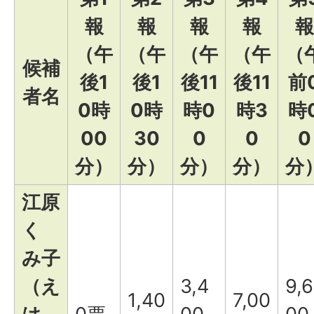
報
報
報
報
報
（午
（午
（午
（午
（
候補
後1
後1
後11
後11
前
者名
0時
0時
時0
時3
時
00
30
0
0
0
分）
分）
分）
分）
分
江原
く
み子
（え
3,4
9,6
1,40
7,00