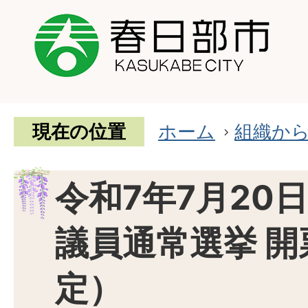
現在の位置
ホーム
組織か
令和7年7月20
議員通常選挙 
定）