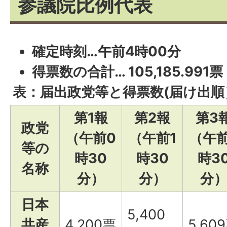
参議院比例代表
確定時刻…午前4時00分
得票数の合計… 105,185.991票
表：届出政党等と得票数(届け出順
第1報
第2報
第3
政党
（午前0
（午前1
（午前
等の
時30
時30
時3
名称
分）
分）
分
日本
5,400
共産
4,200票
5,60