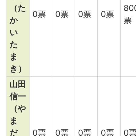
（た
80
0票
0票
0票
0票
か
票
い
た
ま
き）
山田
信一
（や
ま
だ
0票
0票
0票
0票
0