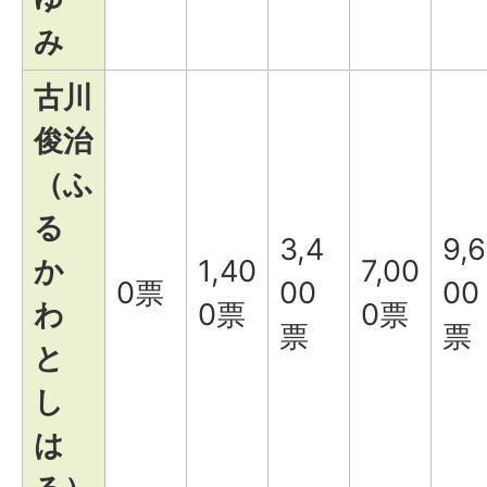
み
古川
俊治
（ふ
る
3,4
9,6
か
1,40
7,00
0票
00
00
わ
0票
0票
票
票
と
し
は