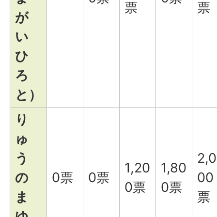
票
票
が
い
ひ
ろ
と）
り
ゅ
う
2,0
1,20
1,80
の
0票
0票
00
0票
0票
ま
票
ゆ