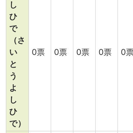
し
ひ
で
（さ
い
0票
0票
0票
0票
0
と
う
よ
し
ひ
で）