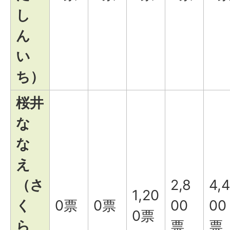
し
ん
い
ち）
桜井
な
な
え
（さ
2,8
4,4
1,20
く
0票
0票
00
00
0票
ら
票
票