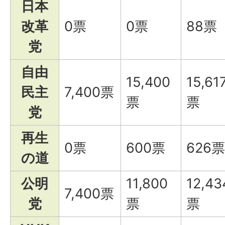
日本
改革
0票
0票
88票
党
自由
15,400
15,61
民主
7,400票
票
票
党
再生
0票
600票
626票
の道
公明
11,800
12,43
7,400票
党
票
票