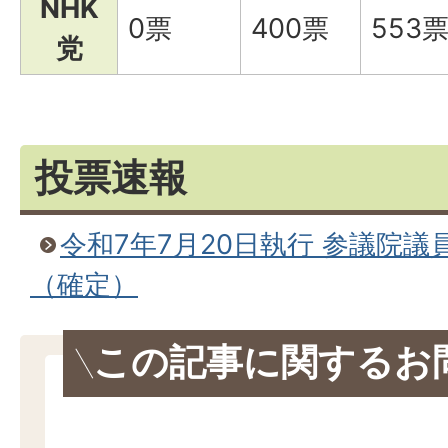
NHK
0票
400票
553
党
投票速報
令和7年7月20日執行 参議院議
（確定）
この記事に関するお