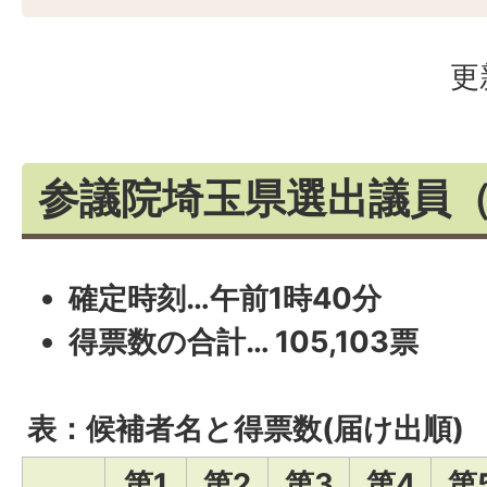
更
参議院埼玉県選出議員
確定時刻…午前1時40分
得票数の合計… 105,103票
表：候補者名と得票数(届け出順)
第1
第2
第3
第4
第