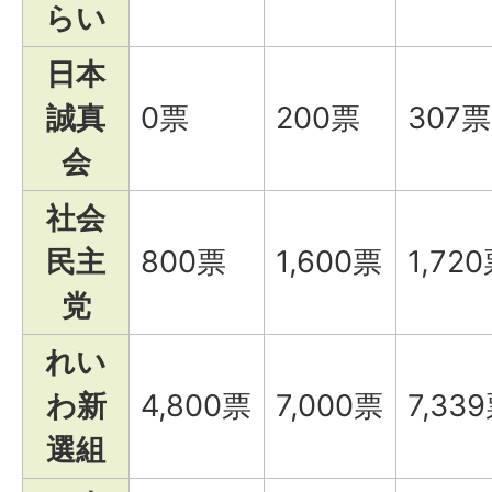
らい
日本
誠真
0票
200票
307票
会
社会
民主
800票
1,600票
1,72
党
れい
わ新
4,800票
7,000票
7,33
選組