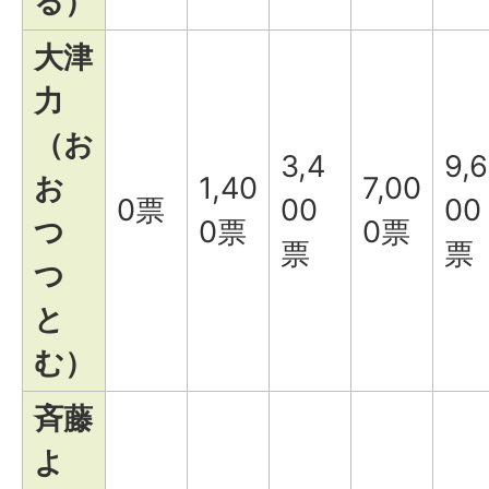
る）
大津
力
（お
3,4
9,6
お
1,40
7,00
0票
00
00
つ
0票
0票
票
票
つ
と
む）
斉藤
よ