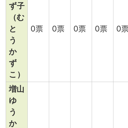
ず子
（む
と
0票
0票
0票
0票
0
う
か
ず
こ）
増山
ゆ
う
か