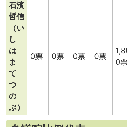
石濱
哲信
（い
し
は
1,8
0票
0票
0票
0票
ま
0
て
つ
の
ぶ）