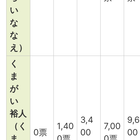
い
な
な
え）
く
ま
が
い
裕人
3,4
9,6
（く
1,40
7,00
0票
00
00
ま
0票
0票