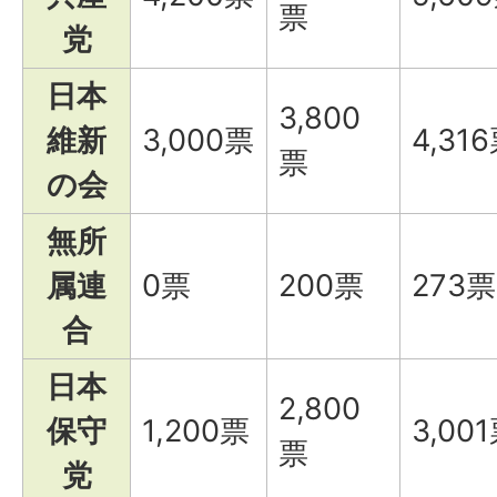
票
党
日本
3,800
維新
3,000票
4,31
票
の会
無所
属連
0票
200票
273票
合
日本
2,800
保守
1,200票
3,00
票
党