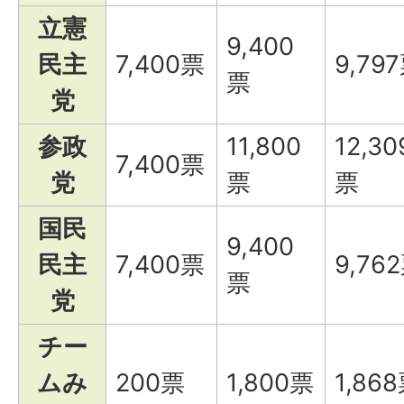
立憲
9,400
民主
7,400票
9,79
票
党
参政
11,800
12,30
7,400票
党
票
票
国民
9,400
民主
7,400票
9,76
票
党
チー
ムみ
200票
1,800票
1,86