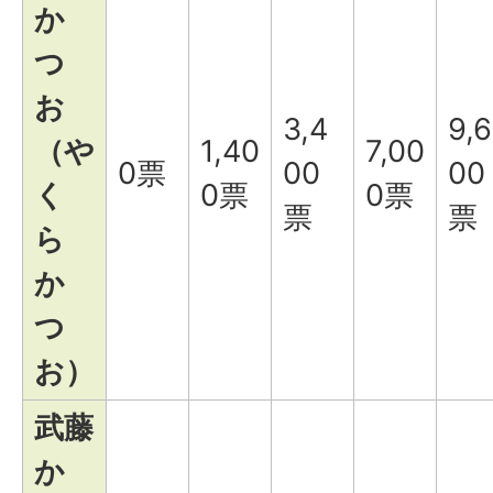
か
つ
お
3,4
9,6
（や
1,40
7,00
0票
00
00
く
0票
0票
票
票
ら
か
つ
お）
武藤
か