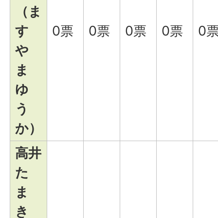
（ま
す
0票
0票
0票
0票
0
や
ま
ゆ
う
か）
高井
た
ま
き