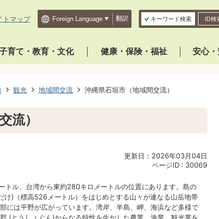
イトマップ
翻訳
キーワード検索
ID検
子育て・教育・文化
健康・保険・福祉
安心・
力
観光
地域間交流
沖縄県石垣市（地域間交流）
交流）
更新日：2026年03月04日
ページID :
30069
メートル、台湾から東約280キロメートルの位置にあります。島の
だけ)（標高526メートル）をはじめとする山々が連なる山岳地帯
部には平野が広がっています。湾岸、半島、岬、海浜など多様で
郡 (とうしょぐん)からなる特性を生かした農業、漁業、観光業を