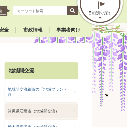
索
安全
市政情報
事業者向け
地域間交流
地域間交流都市の「地域ブランド
品」
沖縄県石垣市（地域間交流）
栃木県鹿沼市（地域間交流）