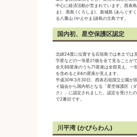
中心に経済活動が営まれています。西表島 (
ま)、黒島 (くろしま)、新城島 (あらぐす
る八重山 (やえやま)諸島の主島です。
国内初、星空保護区認定
北緯24度に位置する石垣島では本土では
字星などの一等星21個を全て見ることが
全天88星座のうち71星座は全部見え、一
を含めると84の星座が見えます。
平成30年3月30日、西表石垣国立公園が
イ協会から国内初となる「星空保護区（ダ
ク）」に認定されました。認定を受けたの
で2番目です。
川平湾 (かびらわん)