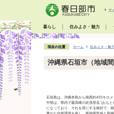
サ
暮らし
住みよさ・魅力
現在の位置
ホーム
住みよさ・魅
沖縄県石垣市（地域間
石垣島は、沖縄本島から南西約410キロ
中部は、県内で最高峰の於茂登岳 (おもと
になっており、それを背にする格好で、南
豊かな自然環境を有し、亜熱帯気候と島嶼