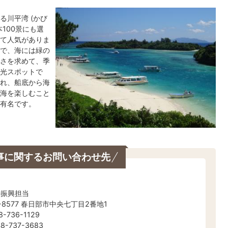
川平湾 (かび
100景にも選
て人気がありま
で、海には緑の
さを求めて、季
光スポットで
れ、船底から海
海を楽しむこと
有名です。
事に関するお問い合わせ先
光振興担当
-8577 春日部市中央七丁目2番地1
-736-1129
-737-3683