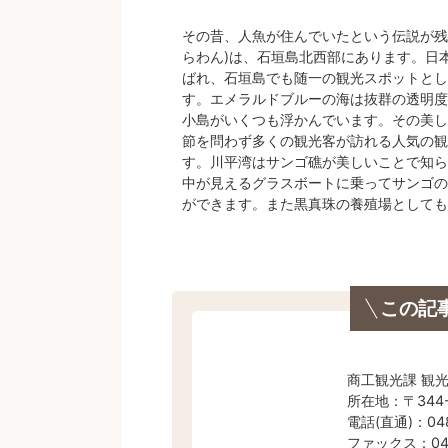
その昔、人魚が住んでいたという伝説が残る
らわん)は、石垣島北西部にあります。日本
ばれ、石垣島でも随一の観光スポットとし
す。エメラルドブルーの海は抜群の透明度
小島がいくつも浮かんでいます。その美し
節を問わず多くの観光客が訪れる人気の観
す。川平湾はサンゴ礁が美しいことで知ら
中が見えるグラスボートに乗ってサンゴの
ができます。また黒真珠の養殖場としても
この記
商工観光課 観
所在地：〒344
電話(直通)：048
ファックス：048