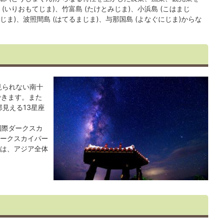
いりおもてじま)、竹富島 (たけとみじま)、小浜島 (こはまじ
くじま)、波照間島 (はてるまじま)、与那国島 (よなぐにじま)からな
見られない南十
できます。また
部見える13星座
国際ダークスカ
ークスカイパー
は、アジア全体