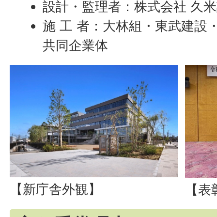
設計・監理者：株式会社 久
施 工 者：大林組・東武建設
共同企業体
【新庁舎外観】
【表