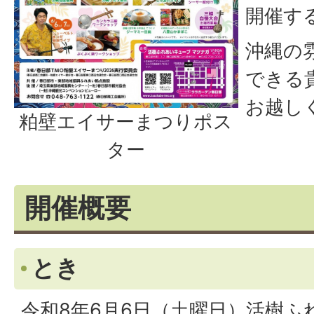
開催す
沖縄の
できる
お越し
粕壁エイサーまつりポス
ター
開催概要
とき
令和8年6月6日（土曜日）活樹ふ