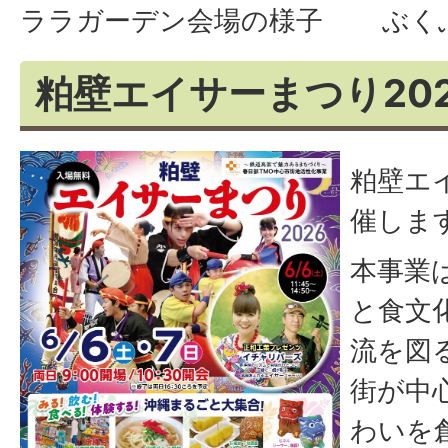
ララガーデン会場の様子
ぶく
粕壁エイサーまつり202
粕壁エ
催しま
本事業
と食文
流を図
街が中
わいを