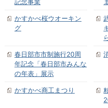
記念事業
かすかべ桜ウオーキン
グ
春日部市市制施行20周
年記念「春日部市みんな
の年表」展示
かすかべ商工まつり