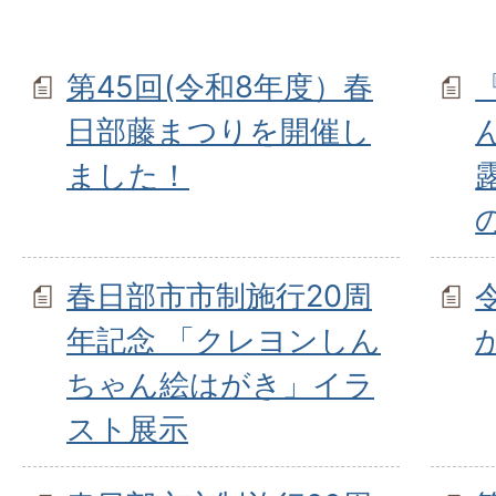
第45回(令和8年度）春
日部藤まつりを開催し
ました！
春日部市市制施行20周
年記念 「クレヨンしん
ちゃん絵はがき」イラ
スト展示