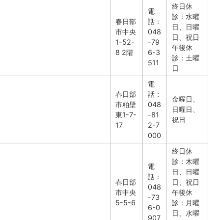
終日休
電
診：水曜
春日部
話：
日、日曜
市中央
048
日、祝日
1-52-
-79
午後休
8 2階
6-3
診：土曜
511
日
電
春日部
話：
金曜日、
市粕壁
048
日曜日、
東1-7-
-81
祝日
17
2-7
000
終日休
診：木曜
電
日、日曜
話：
春日部
日、祝日
048
市中央
午後休
-73
5-5-6
診：月曜
6-0
日、水曜
907