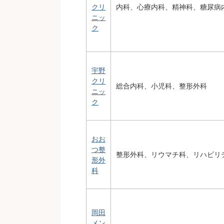
クリ
内科、心療内科、精神科、糖尿病
ニッ
ク
宇野
クリ
総合内科、小児科、整形外科
ニッ
ク
おお
つ整
整形外科、リウマチ科、リハビリ
形外
科
岡田
メン