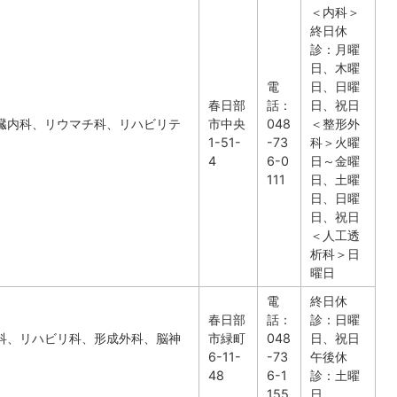
＜内科＞
終日休
診：月曜
日、木曜
電
日、日曜
春日部
話：
日、祝日
臓内科、リウマチ科、リハビリテ
市中央
048
＜整形外
1-51-
-73
科＞火曜
4
6-0
日～金曜
111
日、土曜
日、日曜
日、祝日
＜人工透
析科＞日
曜日
電
終日休
春日部
話：
診：日曜
科、リハビリ科、形成外科、脳神
市緑町
048
日、祝日
6-11-
-73
午後休
48
6-1
診：土曜
155
日