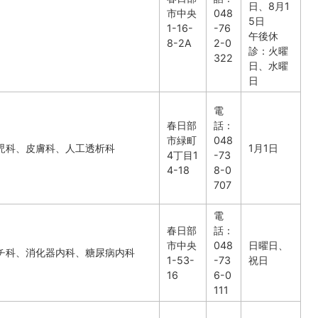
日、8月1
市中央
048
5日
1-16-
-76
午後休
8-2A
2-0
診：火曜
322
日、水曜
日
電
春日部
話：
市緑町
048
児科、皮膚科、人工透析科
1月1日
4丁目1
-73
4-18
8-0
707
電
春日部
話：
市中央
048
日曜日、
チ科、消化器内科、糖尿病内科
1-53-
-73
祝日
16
6-0
111