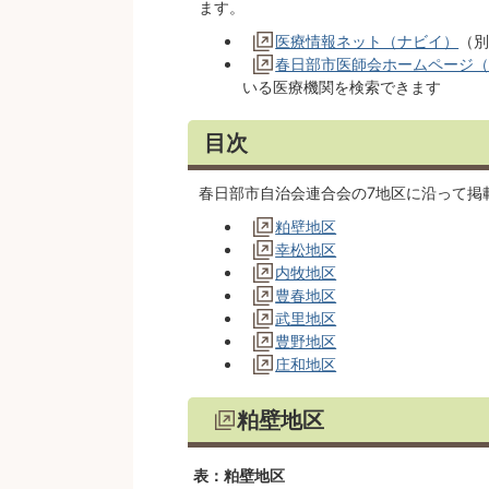
ます。
医療情報ネット（ナビイ）
（
春日部市医師会ホームページ
いる医療機関を検索できます
目次
春日部市自治会連合会の7地区に沿って掲
粕壁地区
幸松地区
内牧地区
豊春地区
武里地区
豊野地区
庄和地区
粕壁地区
表：粕壁地区