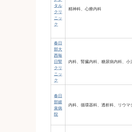
タル
精神科、心療内科
クリ
ニッ
ク
春日
部大
西毎
日腎
内科、腎臓内科、糖尿病内科、小
クリ
ニッ
ク
春日
部嬉
内科、循環器科、透析科、リウマ
泉病
院