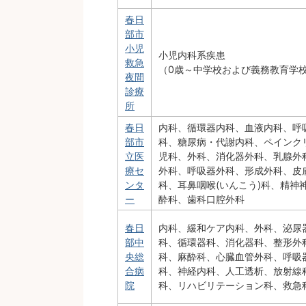
春日
部市
小児
小児内科系疾患
救急
（0歳～中学校および義務教育学
夜間
診療
所
春日
内科、循環器内科、血液内科、呼
部市
科、糖尿病・代謝内科、ペインク
立医
児科、外科、消化器外科、乳腺外
療セ
外科、呼吸器外科、形成外科、皮
ンタ
科、耳鼻咽喉(いんこう)科、精神
ー
酔科、歯科口腔外科
春日
内科、緩和ケア内科、外科、泌尿器
部中
科、循環器科、消化器科、整形外
央総
科、麻酔科、心臓血管外科、呼吸
合病
科、神経内科、人工透析、放射線
院
科、リハビリテーション科、救急