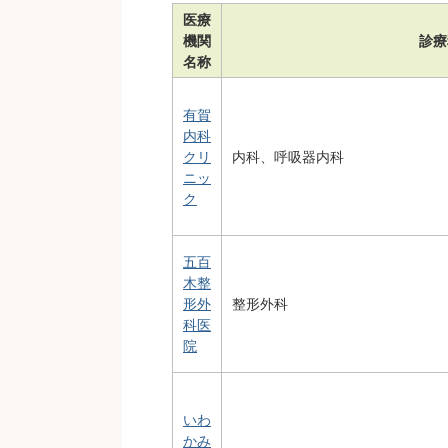
医療
機関
診療
名称
有賀
内科
クリ
内科、呼吸器内科
ニッ
ク
五百
木整
形外
整形外科
科医
院
いわ
かみ