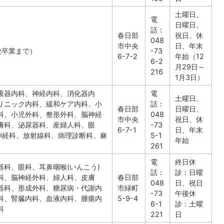
土曜日、
電
日曜日、
話：
春日部
祝日、休
048
市中央
日、年末
校卒業まで）
-73
6-7-2
年始（12
6-2
月29日～
216
1月3日）
吸器内科、神経内科、消化器内
電
土曜日、
リニック内科、緩和ケア内科、小
話：
春日部
日曜日、
科、小児外科、整形外科、脳神経
048
市中央
祝日、休
膚科、泌尿器科、産婦人科、眼
-73
6-7-1
日、年末
神経科、放射線科、病理診断科、麻
5-1
年始
261
電
終日休
科、眼科、耳鼻咽喉(いんこう)
話：
診：日曜
科、脳神経外科、婦人科、皮膚
春日部
048
日、祝日
器科、形成外科、糖尿病・代謝内
市緑町
-73
午後休
科、腎臓内科、血液内科、腫瘍内
5-9-4
6-1
診：土曜
科
221
日