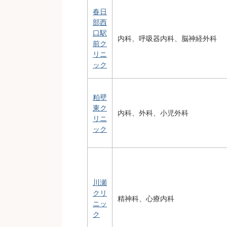
春日
部西
口駅
内科、呼吸器内科、脳神経外科
前ク
リニ
ック
粕壁
東ク
内科、外科、小児外科
リニ
ック
川瀬
クリ
精神科、心療内科
ニッ
ク