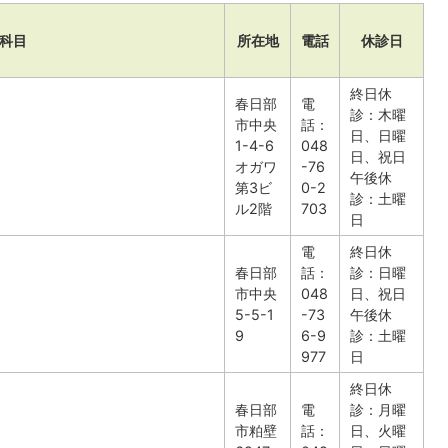
科目
所在地
電話
休診日
終日休
春日部
電
診：木曜
市中央
話：
日、日曜
1-4-6
048
日、祝日
オガワ
-76
午後休
第3ビ
0-2
診：土曜
ル2階
703
日
電
終日休
春日部
話：
診：日曜
市中央
048
日、祝日
5-5-1
-73
午後休
9
6-9
診：土曜
977
日
終日休
春日部
電
診：月曜
市粕壁
話：
日、火曜