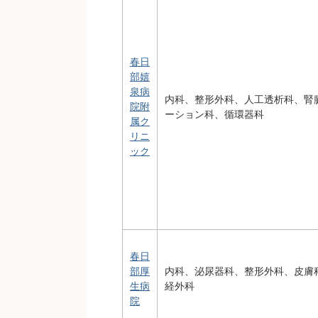
春日
部嬉
泉病
内科、整形外科、人工透析科、腎
院附
ーション科、循環器科
属ク
リニ
ック
春日
部厚
内科、泌尿器科、整形外科、皮膚
生病
経外科
院