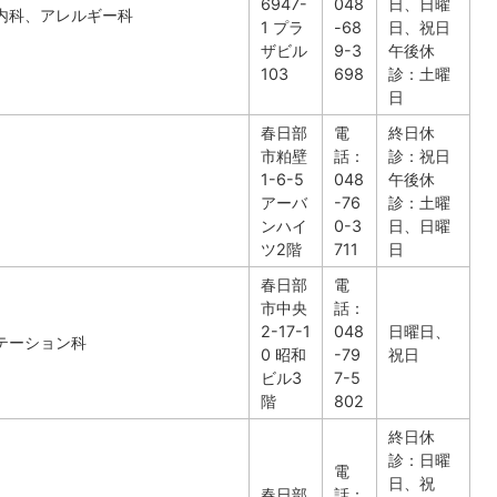
6947-
048
日、日曜
内科、アレルギー科
1 プラ
-68
日、祝日
ザビル
9-3
午後休
103
698
診：土曜
日
春日部
電
終日休
市粕壁
話：
診：祝日
1-6-5
048
午後休
アーバ
-76
診：土曜
ンハイ
0-3
日、日曜
ツ2階
711
日
春日部
電
市中央
話：
2-17-1
048
日曜日、
テーション科
0 昭和
-79
祝日
ビル3
7-5
階
802
終日休
診：日曜
電
日、祝
春日部
話：