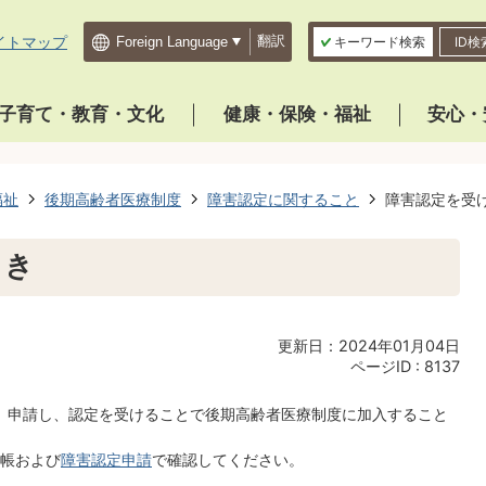
イトマップ
翻訳
キーワード検索
ID検
子育て・教育・文化
健康・保険・福祉
安心・
福祉
後期高齢者医療制度
障害認定に関すること
障害認定を受
とき
更新日：2024年01月04日
ページID :
8137
は、申請し、認定を受けることで後期高齢者医療制度に加入すること
帳および
障害認定申請
で確認してください。