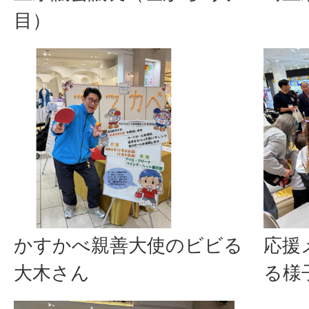
目）
かすかべ親善大使のビビる
応援
大木さん
る様