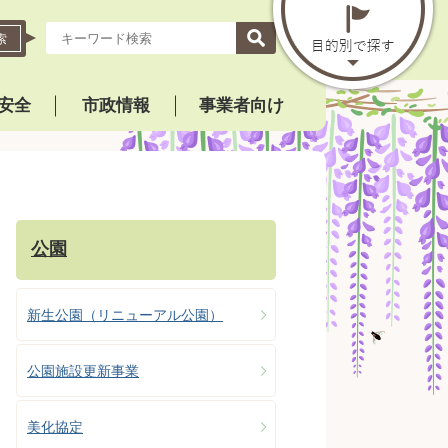
索
安全
市政情報
事業者向け
公園
新生公園（リニューアル公園）
公園施設更新事業
美化協定