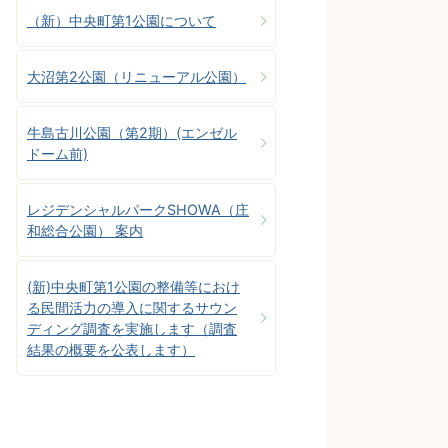
（新）中央町第1公園について
大沼第2公園（リニューアル公園）
牛島古川公園（第2期）(エンゼル
ドーム前)
レジデンシャルパークSHOWA（庄
和総合公園） 案内
(新)中央町第1公園の整備等におけ
る民間活力の導入に関するサウン
ディング調査を実施します（調査
結果の概要を公表します）