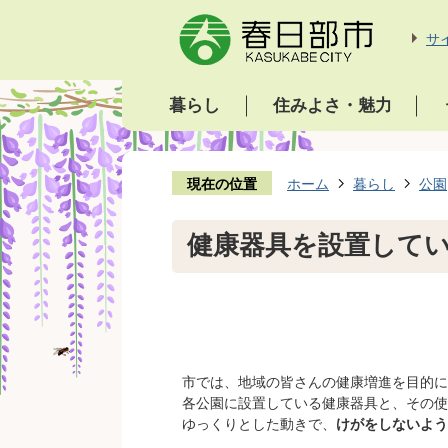
サ
暮らし
住みよさ・魅力
現在の位置
ホーム
暮らし
公園
健康器具を設置して
市では、地域の皆さんの健康増進を目的に
各公園に設置している健康器具と、その使
ゆっくりとした動きで、
けがをしないよう