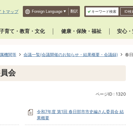
イトマップ
翻訳
キーワード検索
ID検
子育て・教育・文化
健康・保険・福祉
安心・
属機関等
会議一覧(会議開催のお知らせ・結果概要・会議録)
春
委員会
ページID :
1320
令和7年度 第1回 春日部市市史編さん委員会 結
果概要