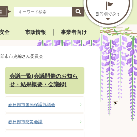
索
安全
市政情報
事業者向け
日部市市史編さん委員会
会議一覧(会議開催のお知ら
せ・結果概要・会議録)
春日部市国民保護協議会
春日部市防災会議