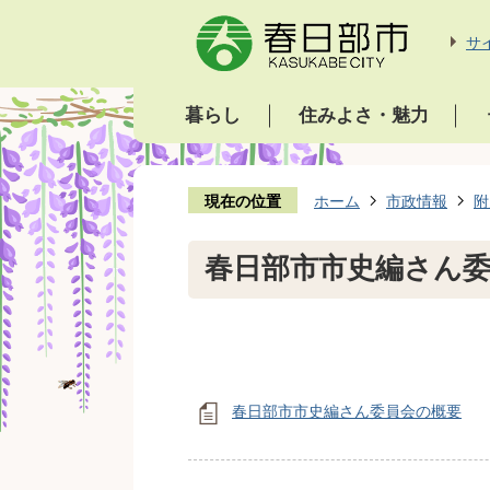
サ
暮らし
住みよさ・魅力
現在の位置
ホーム
市政情報
附
春日部市市史編さん
春日部市市史編さん委員会の概要