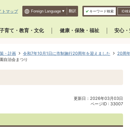
イトマップ
翻訳
キーワード検索
ID検
子育て・教育・文化
健康・保険・福祉
安心・
策・計画
令和7年10月1日に市制施行20周年を迎えました
20周
園自治会まつり
り
更新日：2026年03月03日
ページID :
33007