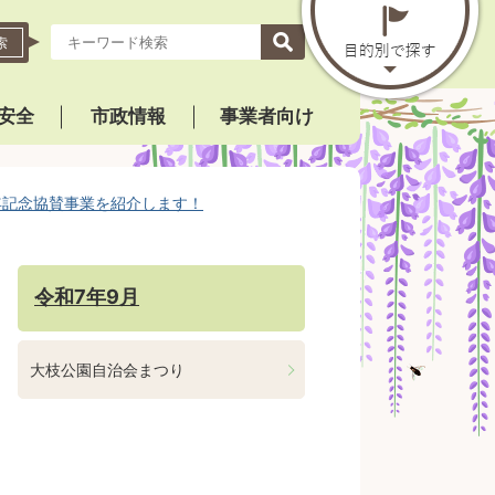
索
安全
市政情報
事業者向け
年記念協賛事業を紹介します！
令和7年9月
大枝公園自治会まつり