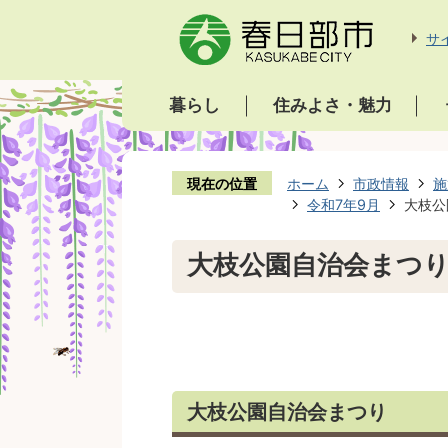
サ
暮らし
住みよさ・魅力
現在の位置
ホーム
市政情報
施
令和7年9月
大枝公
大枝公園自治会まつ
大枝公園自治会まつり