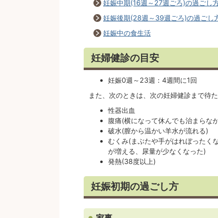
妊娠中期(16週～27週ごろ)の過ごし
妊娠後期(28週～39週ごろ)の過ごし
妊娠中の食生活
妊婦健診の目安
妊娠0週～23週：4週間に1回
また、次のときは、次の妊婦健診まで待た
性器出血
腹痛(横になって休んでも治まらな
破水(膣から温かい羊水が流れる)
むくみ(まぶたや手がはれぼったく
が増える、尿量が少なくなった)
発熱(38度以上)
妊娠初期の過ごし方
家事