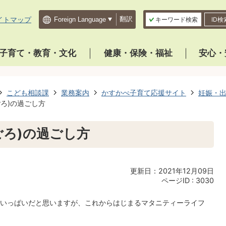
イトマップ
翻訳
キーワード検索
ID検
子育て・教育・文化
健康・保険・福祉
安心・
こども相談課
業務案内
かすかべ子育て応援サイト
妊娠・
ごろ)の過ごし方
ごろ)の過ごし方
更新日：2021年12月09日
ページID :
3030
いっぱいだと思いますが、これからはじまるマタニティーライフ