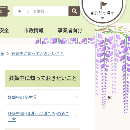
索
安全
市政情報
事業者向け
出産
妊娠中に知っておきたいこと
妊娠中に知っておきたいこと
妊娠中の食生活
妊娠中期(16週～27週ごろ)の過ご
し方