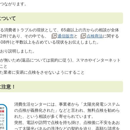
つながります。
について
る消費者トラブルの現状として、65歳以上の方からの相談が全体
752件)であり、その中でも、
通信販売
と
点検商法
に関する
中408件)と半数以上を占めている現状をお伝えしました。
おり説明しました。
フ
が無いため(返品については規約に従う)、スマホやインターネット
こと
た業者に安易に点検をさせないようにすること
に注意！
消費生活センターには、事業者から「太陽光発電システム
の点検が義務化された」などと言われ、無料点検を勧めら
れた、という相談が多く寄せられています。
突然、電話や訪問で点検を持ち掛け、点検後に不安をあお
って太陽光パネルの洗浄などの契約を迫り、高額な請求を