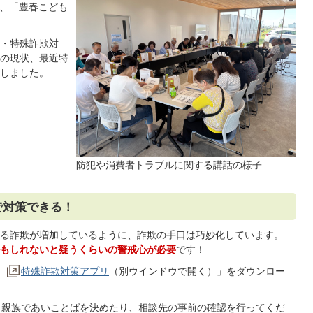
）、「豊春こども
・特殊詐欺対
の現状、最近特
しました。
防犯や消費者トラブルに関する講話の様子
で対策できる！
る詐欺が増加しているように、詐欺の手口は巧妙化しています。
もしれないと疑うくらいの警戒心が必要
です！
特殊詐欺対策アプリ
（別ウインドウで開く）
」をダウンロー
、親族であいことばを決めたり、相談先の事前の確認を行ってくだ