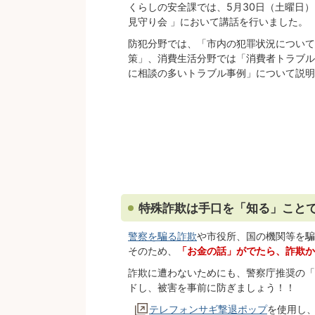
くらしの安全課では、5月30日（土曜日
見守り会 」において講話を行いました。
防犯分野では、「市内の犯罪状況について
策」、消費生活分野では「消費者トラブル
に相談の多いトラブル事例」について説明
特殊詐欺は手口を「知る」こと
警察を騙る詐欺
や市役所、国の機関等を騙
そのため、
「お金の話」がでたら、詐欺か
詐欺に遭わないためにも、警察庁推奨の「
ドし、被害を事前に防ぎましょう！！
テレフォンサギ撃退ポップ
を使用し