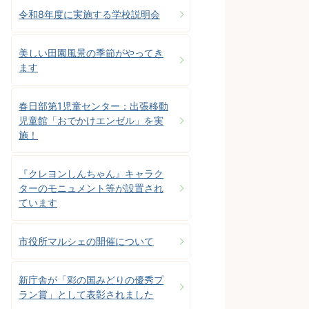
令和8年度に実施する学校説明会
美しい田園風景の季節がやってき
ます
春日部第1児童センター：出張移動
児童館「おでかけエンゼル」を実
施！
『クレヨンしんちゃん』キャラク
ターのモニュメント等が設置され
ています
市役所マルシェの開催について
新庁舎が「彩の国みどりの優秀プ
ラン賞」として表彰されました