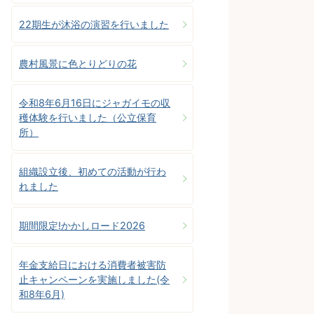
22期生が沐浴の演習を行いました
農村風景に色とりどりの花
令和8年6月16日にジャガイモの収
穫体験を行いました（公立保育
所）
組織設立後、初めての活動が行わ
れました
期間限定!かかしロード2026
年金支給日における消費者被害防
止キャンペーンを実施しました(令
和8年6月)