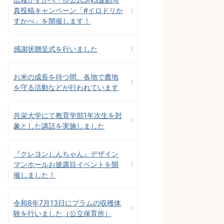
真投稿キャンペーン「#イロドリか
すかべ」を開催します！
感謝状贈呈式を行いました
お米の成長を待つ間、各地で農地
を守る活動などが行われています
共栄大学にて教育学部1年次生を対
象とした講話を実施しました
『クレヨンしんちゃん』デザイン
マンホールお披露目イベントを開
催しました！
令和8年7月13日にプラムの収穫体
験を行いました（公立保育所）