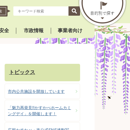
索
安全
市政情報
事業者向け
トピックス
市内公共施設を開放しています
「魅力再発見!!かすかべホームカミ
ングデイ」を開催します！
広報かすかべ・市公式SNS連動写