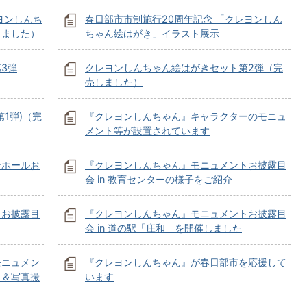
ヨンしんち
春日部市市制施行20周年記念 「クレヨンしん
しました）
ちゃん絵はがき」イラスト展示
3弾
クレヨンしんちゃん絵はがきセット第2弾（完
売しました）
1弾)（完
『クレヨンしんちゃん』キャラクターのモニュ
メント等が設置されています
ンホールお
『クレヨンしんちゃん』モニュメントお披露目
会 in 教育センターの様子をご紹介
トお披露目
『クレヨンしんちゃん』モニュメントお披露目
会 in 道の駅「庄和」を開催しました
モニュメン
『クレヨンしんちゃん』が春日部市を応援して
目＆写真撮
います