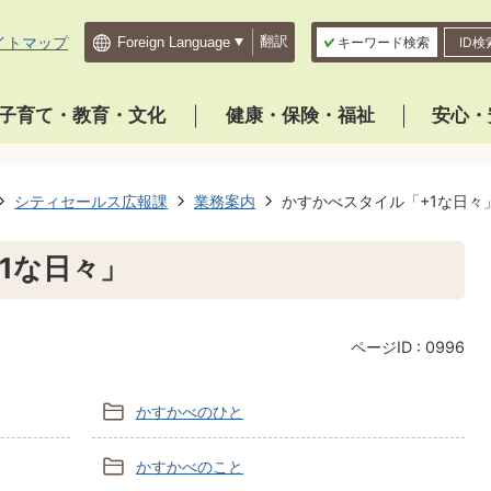
イトマップ
翻訳
キーワード検索
ID検
子育て・教育・文化
健康・保険・福祉
安心・
シティセールス広報課
業務案内
かすかべスタイル「+1な日々
1な日々」
ページID :
0996
かすかべのひと
かすかべのこと