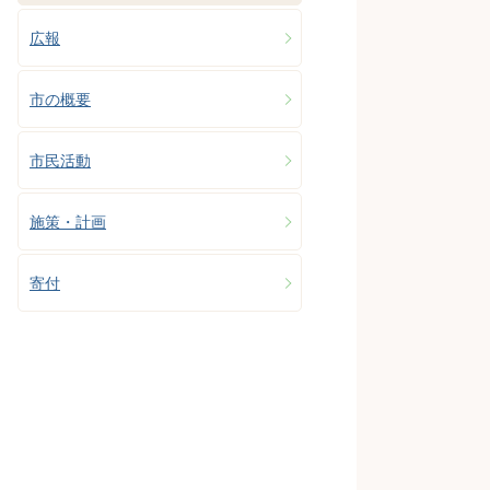
広報
市の概要
市民活動
施策・計画
寄付