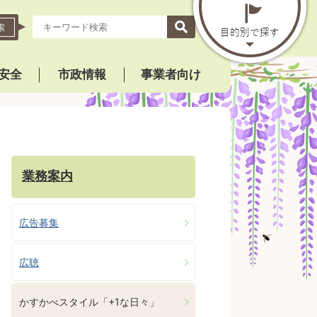
索
安全
市政情報
事業者向け
」
業務案内
広告募集
広聴
かすかべスタイル「+1な日々」