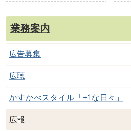
業務案内
広告募集
広聴
かすかべスタイル「+1な日々」
広報