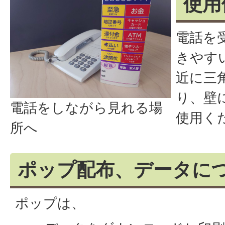
使用
電話を
きやす
近に三
り、壁
電話をしながら見れる場
使用く
所へ
ポップ配布、データに
ポップは、