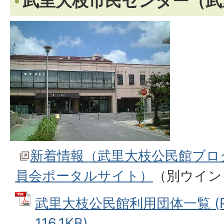
武里大枝市民センター（武
新着情報（武里大枝公民館ブロ
員会ポータルサイト）
（別ウイン
武里大枝公民館利用団体一覧 (P
116.1KB)