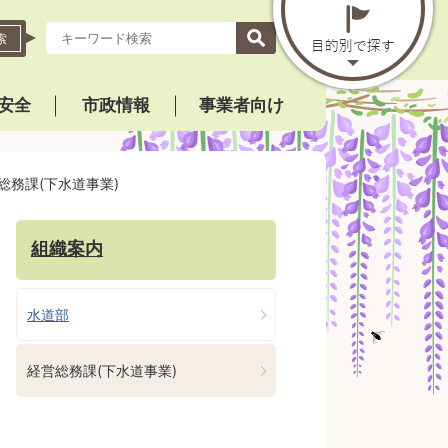
索
安全
市政情報
事業者向け
総務課(下水道事業)
組織案内
水道部
経営総務課(下水道事業)