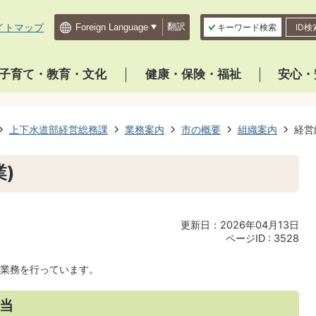
イトマップ
翻訳
キーワード検索
ID検
子育て・教育・文化
健康・保険・福祉
安心・
上下水道部経営総務課
業務案内
市の概要
組織案内
経営
)
更新日：2026年04月13日
ページID :
3528
業務を行っています。
当